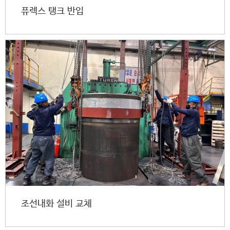
퓨렉스 탱크 반입
조선내화 설비 교체