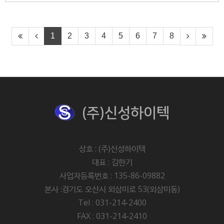
1
2
3
4
5
6
7
8
(주)신성하이텍
상호 : (주)신성하이텍
대표 : 김한기
사업자등록번호 : 135-86-09882
본사 :경기도 오산시 외삼미로 53(외삼미동)
Tel : 031-214-2400
FAX : 031-214-2410