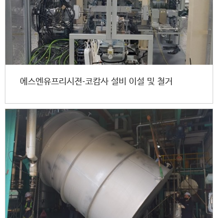
에스엔유프리시젼-코캄사 설비 이설 및 철거