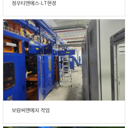
정우티엔에스-LT현장
보람씨앤에치 작업