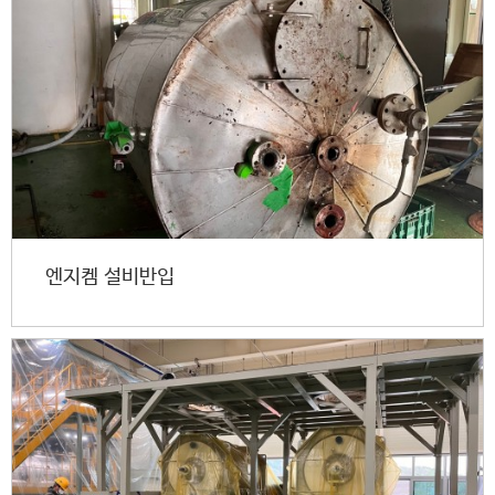
엔지켐 설비반입